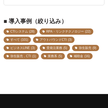
■ 導入事例（絞り込み）
CTIシステム
(28)
RPA・リンクテクノロジー
(22)
すべて
(101)
アウトバウンドCTI
(3)
ビジネスLINE
(3)
受発注業務
(5)
弥生販売
(9)
弥生販売，CTI
(1)
業務系
(5)
補助金
(16)