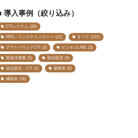
■ 導入事例（絞り込み）
CTIシステム
(28)
RPA・リンクテクノロジー
(22)
すべて
(101)
アウトバウンドCTI
(3)
ビジネスLINE
(3)
受発注業務
(5)
弥生販売
(9)
弥生販売，CTI
(1)
業務系
(5)
補助金
(16)