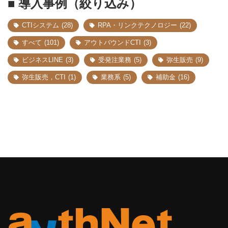
■ 導入事例（絞り込み）
CTIシステム
(28)
RPA・リンクテクノロジー
(22)
すべて
(101)
アウトバウンドCTI
(3)
ビジネスLINE
(3)
受発注業務
(5)
弥生販売
(9)
弥生販売，CTI
(1)
業務系
(5)
補助金
(16)