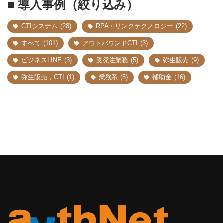
■ 導入事例（絞り込み）
CTIシステム
(28)
RPA・リンクテクノロジー
(22)
すべて
(101)
アウトバウンドCTI
(3)
ビジネスLINE
(3)
受発注業務
(5)
弥生販売
(9)
弥生販売，CTI
(1)
業務系
(5)
補助金
(16)