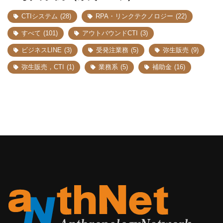
CTIシステム
(28)
RPA・リンクテクノロジー
(22)
すべて
(101)
アウトバウンドCTI
(3)
ビジネスLINE
(3)
受発注業務
(5)
弥生販売
(9)
弥生販売，CTI
(1)
業務系
(5)
補助金
(16)