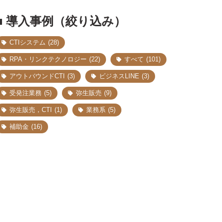
■ 導入事例（絞り込み）
CTIシステム
(28)
RPA・リンクテクノロジー
(22)
すべて
(101)
アウトバウンドCTI
(3)
ビジネスLINE
(3)
受発注業務
(5)
弥生販売
(9)
弥生販売，CTI
(1)
業務系
(5)
補助金
(16)