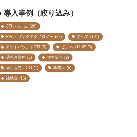
■ 導入事例（絞り込み）
CTIシステム
(28)
RPA・リンクテクノロジー
(22)
すべて
(101)
アウトバウンドCTI
(3)
ビジネスLINE
(3)
受発注業務
(5)
弥生販売
(9)
弥生販売，CTI
(1)
業務系
(5)
補助金
(16)